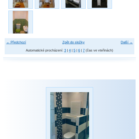
← Předchozí
Zpět do složky
Další →
Automatické procházení:
3
|
4
|
5
|
6
|
7
(čas ve vteřinách)