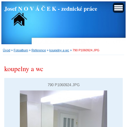
Josef N O V Á Č E K - zednické práce
Úvod
»
Fotoalbum
»
Reference
»
koupelny a wc
»
790 P1060924.JPG
koupelny a wc
790 P1060924.JPG